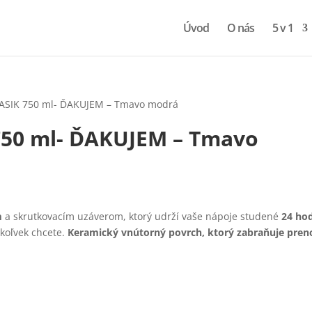
Úvod
O nás
5 v 1
LASIK 750 ml- ĎAKUJEM – Tmavo modrá
750 ml- ĎAKUJEM – Tmavo
m
a skrutkovacím uzáverom, ktorý udrží vaše nápoje studené
24 hod
mkoľvek chcete.
Keramický vnútorný povrch, ktorý zabraňuje pren