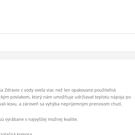
a Zdravie z vody oveľa viac než len opakovane použiteľná
ickým povlakom, ktorý nám umožňuje udržiavať teplotu nápoja po
vali kovu, a zároveň sa vyhýba nepríjemným prenosom chutí.
sú vyrábane v najvyššej možnej kvalite.
 izolačná komora