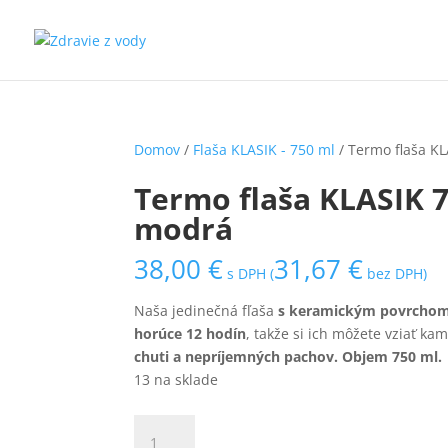
Domov
/
Flaša KLASIK - 750 ml
/ Termo flaša K
Termo flaša KLASIK 
modrá
38,00
€
31,67
€
s DPH (
bez DPH)
Naša jedinečná fľaša
s keramickým povrcho
horúce 12 hodín
, takže si ich môžete vziať ka
chuti a nepríjemných pachov. Objem 750 ml.
13 na sklade
množstvo