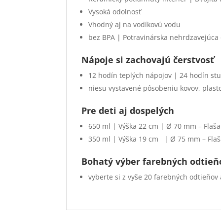
Vysoká odolnosť
Vhodný aj na vodíkovú vodu
bez BPA | Potravinárska nehrdzavejúca 
Nápoje si zachovajú čerstvosť
12 hodín teplých nápojov | 24 hodín s
niesu vystavené pôsobeniu kovov, plasto
Pre deti aj dospelých
650 ml | Výška 22 cm | Ø 70 mm – Flaša
350 ml | Výška 19 cm | Ø 75 mm – Flaš
Bohatý výber farebných odtieň
vyberte si z vyše 20 farebných odtieňov