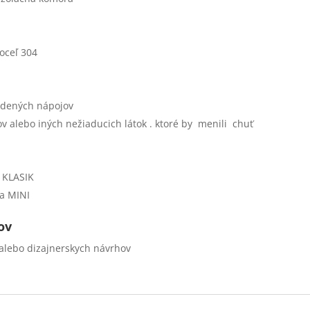
oceľ 304
tudených nápojov
v alebo iných nežiaducich látok . ktoré by menili chuť
 KLASIK
a MINI
ov
 alebo dizajnerskych návrhov