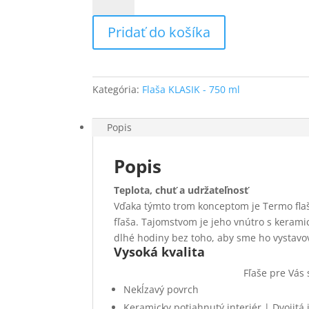
Termo
flaša
Pridať do košíka
KLASIK
750
ml-
ĎAKUJEM
Kategória:
Flaša KLASIK - 750 ml
-
Tmavo
modrá
Popis
Popis
Teplota, chuť a
udržateľnosť
Vďaka týmto trom konceptom je Termo flaš
fľaša. Tajomstvom je jeho vnútro s keram
dlhé hodiny bez toho, aby sme ho vystavo
Vysoká kvalita
Fľaše pre Vás 
Nekĺzavý povrch
Keramicky potiahnutý interiér | Dvojitá