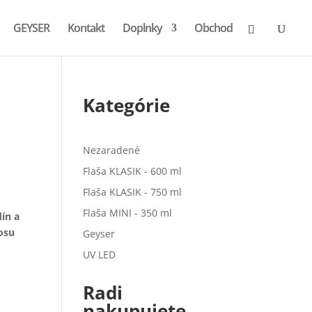
GEYSER
Kontakt
Doplnky
Obchod
Kategórie
Nezaradené
Flaša KLASIK - 600 ml
Flaša KLASIK - 750 ml
Flaša MINI - 350 ml
ín a
osu
Geyser
UV LED
Radi
nakupujete